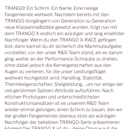
TRANGO! Ein Schirm. Ein Name. Eine riesige
Fangemeinde weltweit. Nachdem bereits mit den
TRANGO-Vorgängern von Generation zu Generation
neue Klassenmaßstäbe gesetzt wurden, folgt nun mit
dem TRANGO X endlich ein würdiger und lang ersehnter
Nachfolger. Wenn du den TRANGO X-RACE geflogen
bist, dann kannst du dir sicherlich die Mammutaufgabe
vorstellen, vor der unser R&D Team stand, als es darum
ging, weiter an der Performance-Schraube zu drehen,
ohne dabei jedoch die Kerneigenschaften aus den
Augen zu verlieren, für die unser Leistungsflügel
weltweit hochgelobt wird: Handling, Stabilität,
Thermikeigenschaften, Steigleistung… um nur einige der
viel gerühmten Spitzen-Attribute aufzuführen. Nach
etlichen Prototypen und unterschiedlichsten
Konstruktionsansätzen ist es unserem R&D Team
wieder einmal gelungen, einen Schirm zu bauen, den wir
der großen Fangemeinde überaus stolz als würdigen
Nachfolger der beliebten TRANGO-Serie präsentieren
können! Der TRANGO X ist da - deine Chance auf die