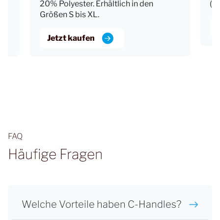
20% Polyester. Erhältlich in den
(17
Größen S bis XL.
Jetzt kaufen
FAQ
Häufige Fragen
Welche Vorteile haben C-Handles?