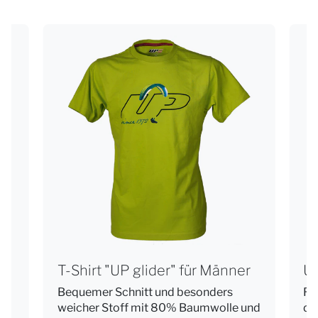
T-Shirt "UP glider" für Männer
U
.
Bequemer Schnitt und besonders
Ro
weicher Stoff mit 80% Baumwolle und
de