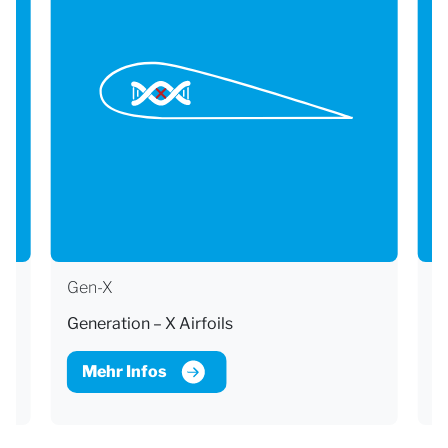
Gen-X
D
Generation – X Airfoils
D
Mehr Infos