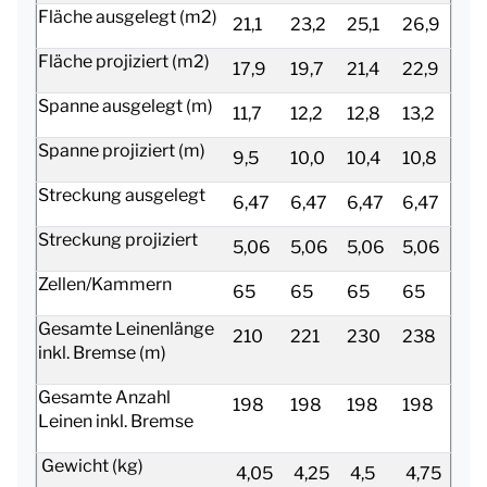
Fläche ausgelegt (m2)
21,1
23,2
25,1
26,9
Fläche projiziert (m2)
17,9
19,7
21,4
22,9
Spanne ausgelegt (m)
11,7
12,2
12,8
13,2
Spanne projiziert (m)
9,5
10,0
10,4
10,8
Streckung ausgelegt
6,47
6,47
6,47
6,47
Streckung projiziert
5,06
5,06
5,06
5,06
Zellen/Kammern
65
65
65
65
Gesamte Leinenlänge
210
221
230
238
inkl. Bremse (m)
Gesamte Anzahl
198
198
198
198
Leinen inkl. Bremse
Gewicht (kg)
4,05
4,25
4,5
4,75