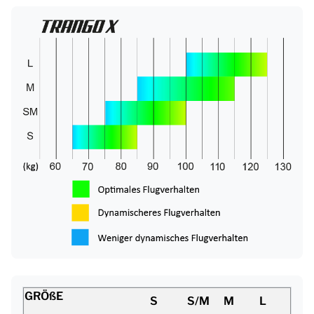
GRÖßE
S
S/M
M
L