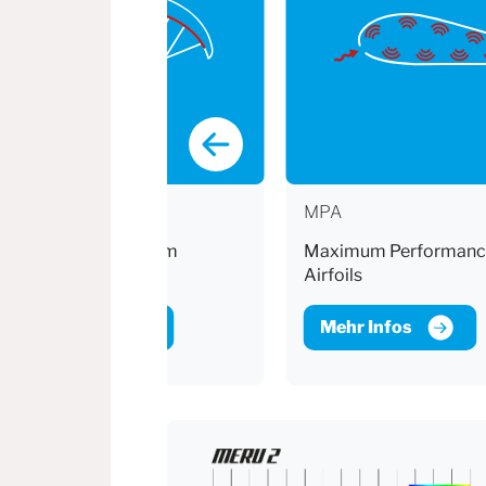
BTS
MPA
Brake Tension System
Maximum Performanc
Airfoils
Mehr Infos
Mehr Infos