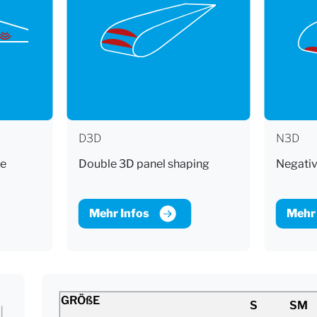
D3D
N3D
e
Double 3D panel shaping
Negativ
Mehr Infos
Mehr 
GRÖßE
S
SM