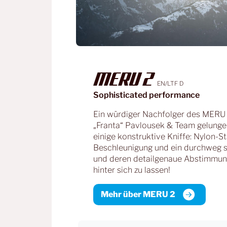
MERU 2
EN/LTF D
Sophisticated performance
Ein würdiger Nachfolger des MERU m
„Franta“ Pavlousek & Team gelungen
einige konstruktive Kniffe: Nylon-S
Beschleunigung und ein durchweg sc
und deren detailgenaue Abstimmung 
hinter sich zu lassen!
Mehr über MERU 2