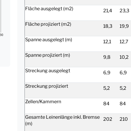
Fläche ausgelegt (m2)
21,4
23,3
Fläche projiziert (m2)
18,3
19,9
Spanne ausgelegt (m)
12,1
12,7
Spanne projiziert (m)
9,8
10,2
Streckung ausgelegt
6,9
6,9
Streckung projiziert
5,2
5,2
Zellen/Kammern
84
84
Gesamte Leinenlänge inkl. Bremse
202
210
(m)