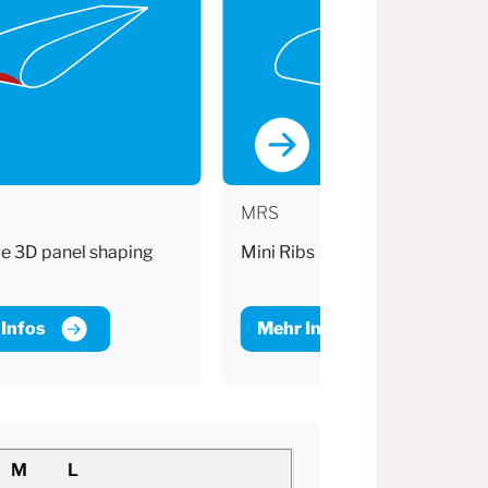
MRS
e 3D panel shaping
Mini Ribs
Infos
Mehr Infos
M
L