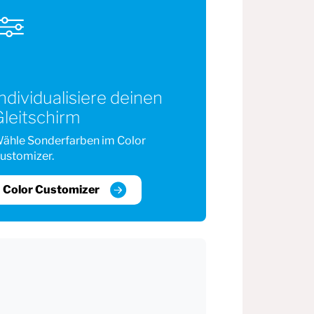
ndividualisiere deinen
Gleitschirm
ähle Sonderfarben im Color
ustomizer.
Color Customizer