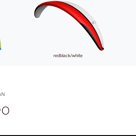
redblack/white
AN
eo